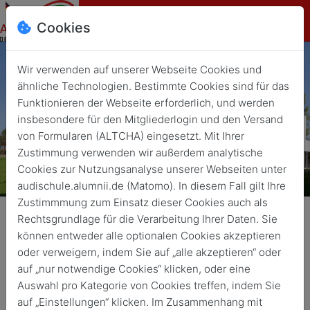
Cookies
Wir verwenden auf unserer Webseite Cookies und
ähnliche Technologien. Bestimmte Cookies sind für das
Funktionieren der Webseite erforderlich, und werden
insbesondere für den Mitgliederlogin und den Versand
von Formularen (ALTCHA) eingesetzt. Mit Ihrer
Zustimmung verwenden wir außerdem analytische
Cookies zur Nutzungsanalyse unserer Webseiten unter
audischule.alumnii.de (Matomo). In diesem Fall gilt Ihre
Zustimmmung zum Einsatz dieser Cookies auch als
Rechtsgrundlage für die Verarbeitung Ihrer Daten. Sie
Mitglied werden
können entweder alle optionalen Cookies akzeptieren
Füllen Sie das untenstehende Formular aus und wir melden
oder verweigern, indem Sie auf „alle akzeptieren“ oder
uns bei Ihnen mit weiteren Informationen zum Beitritt in
auf „nur notwendige Cookies“ klicken, oder eine
unseren Verein.
Auswahl pro Kategorie von Cookies treffen, indem Sie
auf „Einstellungen“ klicken. Im Zusammenhang mit